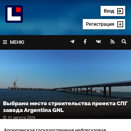
Перейти
к
Вход
содержимому
Регистрация




МЕНЮ
Выбрано место строительства проекта СПГ
завода Argentina GNL
01 августа 2024
Аргентинская государственная нефтегазовая