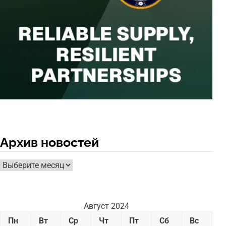
Архив новостей
Архив
новостей
Август 2024
Пн
Вт
Ср
Чт
Пт
Сб
Вс