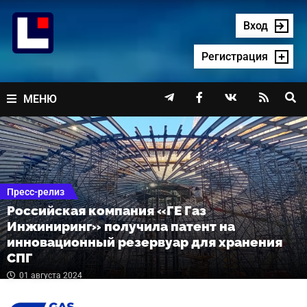
Перейти
к
Вход
содержимому
Регистрация




МЕНЮ
Пресс-релиз
Российская компания «ГЕ Газ
Инжиниринг» получила патент на
инновационный резервуар для хранения
СПГ
01 августа 2024