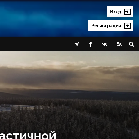
Вход
Регистрация




частичной