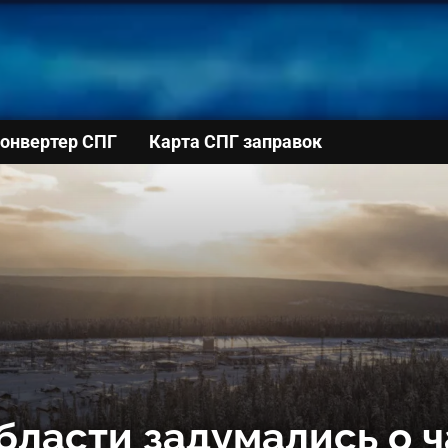
онвертер СПГ
Карта СПГ заправок
бласти задумались о 