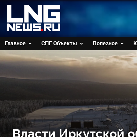
Перейти
к
содержимому
Главное
СПГ Объекты
Полезное
К
Власти Иркутской о