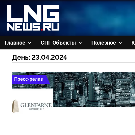
Перейти
к
содержимому
Главное
СПГ Объекты
Полезное
К
День:
23.04.2024
Пресс-релиз