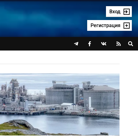
Вход
Регистрация



