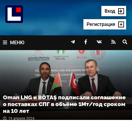
Перейти
к
Вход
содержимому
Регистрация




МЕНЮ
Oman LNG и BOTAŞ подписали соглашение
о поставках СПГ в объёме 1Мт/год сроком
на 10 лет
19 апреля 2024