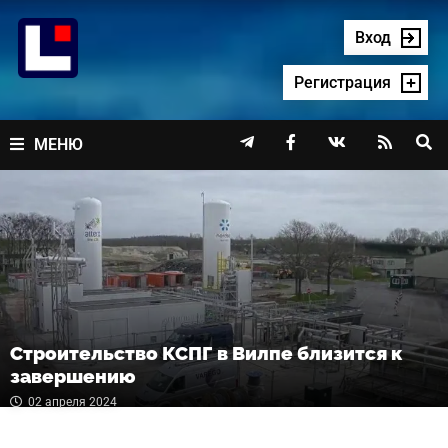
Перейти
к
Вход
содержимому
Регистрация




МЕНЮ
Строительство КСПГ в Вилпе близится к
завершению
02 апреля 2024