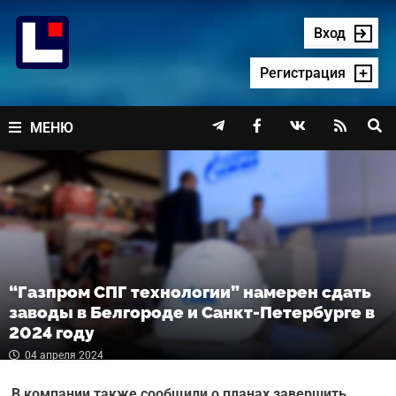
Перейти
к
Вход
содержимому
Регистрация




МЕНЮ
“Газпром СПГ технологии” намерен сдать
заводы в Белгороде и Санкт-Петербурге в
2024 году
04 апреля 2024
В компании также сообщили о планах завершить