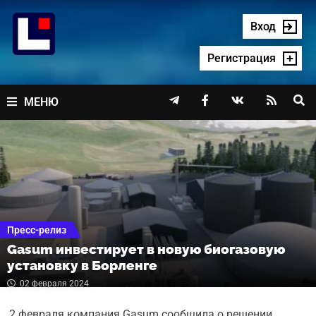
Перейти
к
Вход
содержимому
Регистрация




МЕНЮ
Пресс-релиз
Gasum инвестирует в новую биогазовую
установку в Борленге
02 февраля 2024
2 февраля компания Gasum сообщила о решении