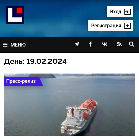
Перейти
к
Вход
содержимому
Регистрация




МЕНЮ
День:
19.02.2024
Пресс-релиз