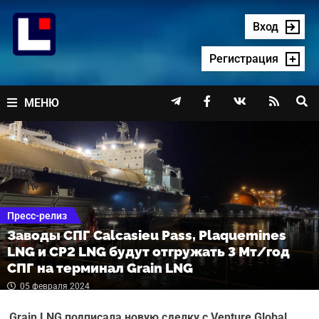
Перейти
к
Вход
содержимому
Регистрация




МЕНЮ
Пресс-релиз
Заводы СПГ Calcasieu Pass, Plaquemines
LNG и CP2 LNG будут отгружать 3 Мт/год
СПГ на терминал Grain LNG
05 февраля 2024
Grain LNG подписала новую сделку с Venture Global,