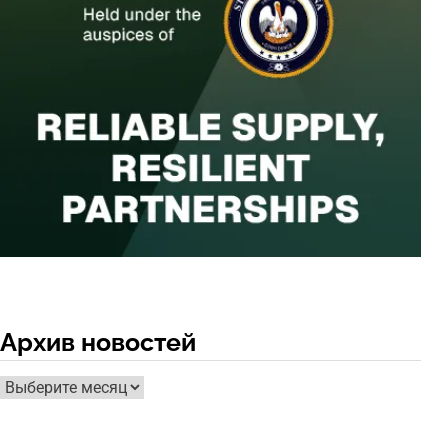
Архив новостей
Архив
новостей