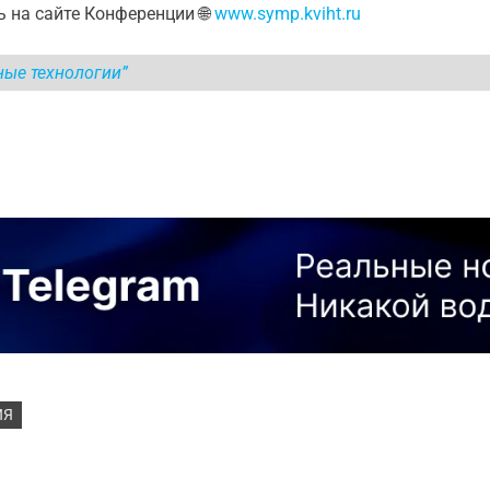
 на сайте Конференции 🌐
www.symp.kviht.ru
ные технологии”
ИЯ