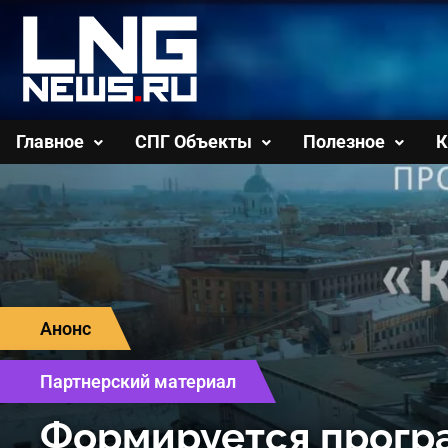
Перейти
к
содержимому
Главное
СПГ Объекты
Полезное
К
Анонс
Партнерский материал
Формируется прогр