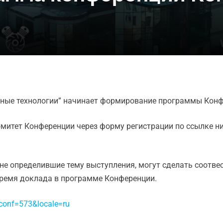
рные технологии” начинает формирование программы Конф
митет Конференции через форму регистрации по ссылке н
не определившие тему выступления, могут сделать соотв
время доклада в программе Конференции.
t_conf=573&locale=ru