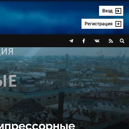
Вход
Регистрация




мпрессорные