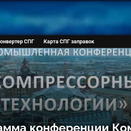
онвертер СПГ
Карта СПГ заправок
амма конференции Ко