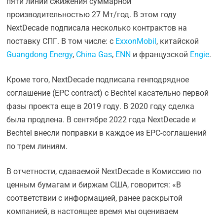
пяти линий сжижения суммарной
производительностью 27 Мт/год. В этом году
NextDecade подписала несколько контрактов на
поставку СПГ. В том числе: с
ExxonMobil
, китайской
Guangdong Energy
,
China Gas
,
ENN
и французской
Engie
.
Кроме того, NextDecade подписала генподрядное
соглашение (EPC contract) c Bechtel касательно первой
фазы проекта еще в 2019 году. В 2020 году сделка
была продлена. В сентябре 2022 года NextDecade и
Bechtel внесли поправки в каждое из EPC-соглашений
по трем линиям.
В отчетности, сдаваемой NextDecade в Комиссию по
ценным бумагам и биржам США, говорится: «В
соответствии с информацией, ранее раскрытой
компанией, в настоящее время мы оцениваем