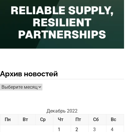
Архив новостей
Архив
новостей
Декабрь 2022
Пн
Вт
Ср
Чт
Пт
Сб
Вс
1
2
3
4