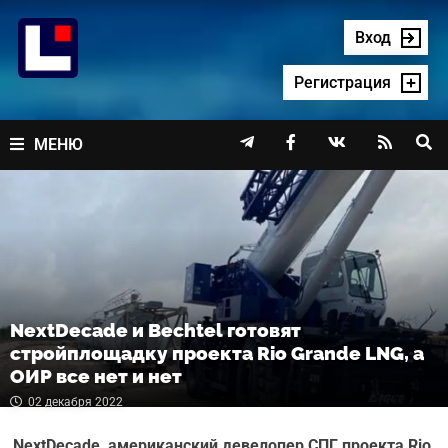
Перейти
к
Вход
содержимому
Регистрация




МЕНЮ
NextDecade и Bechtel готовят
стройплощадку проекта Rio Grande LNG, а
ОИР все нет и нет
02 декабря 2022
NextDecade, американский девелопер СПГ проекта Rio