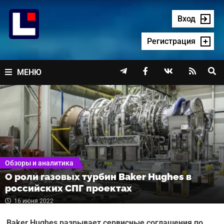
Перейти
к
Вход
содержимому
Регистрация




МЕНЮ
Обзоры и аналитика
О роли газовых турбин Baker Hughes в
российских СПГ проектах
16 июня 2022
Baker Hughes разрывает сервисные соглашения по