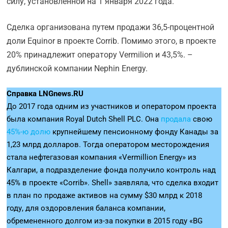
силу, установленной на 1 января 2022 года.
Сделка организована путем продажи 36,5-процентной
доли Equinor в проекте Corrib. Помимо этого, в проекте
20% принадлежит оператору Vermilion и 43,5%. –
дублинской компании Nephin Energy.
Справка
LNGnews.
RU
До 2017 года одним из участников и оператором проекта
была компания Royal Dutch Shell PLC. Она
продала
свою
45%-ю долю
крупнейшему пенсионному фонду Канады за
1,23 млрд долларов. Тогда оператором месторождения
стала нефтегазовая компания «Vermillion Energy» из
Калгари, а подразделение фонда получило контроль над
45% в проекте «Corrib». Shell» заявляла, что сделка входит
в план по продаже активов на сумму $30 млрд к 2018
году, для оздоровления баланса компании,
обремененного долгом из-за покупки в 2015 году «BG