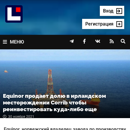
Перейти
к
Вход
содержимому
Регистрация




МЕНЮ
Equinor продает долю в ирландском
месторождении Corrib чтобы
реинвестировать куда-либо еще
30 ноября 2021
Equinor, норвежский владелец завода по производству