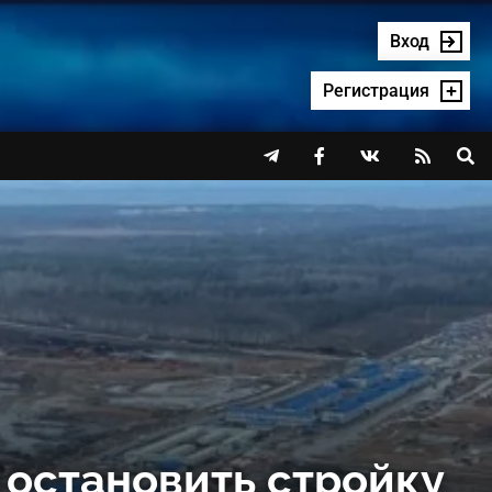
Вход
Регистрация




остановить стройку