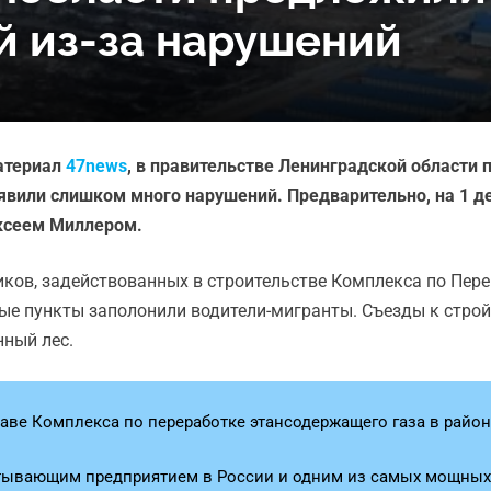
й из-за нарушений
атериал
47news
, в правительстве Ленинградской области 
ыявили слишком много нарушений. Предварительно, на 1 
ексеем Миллером.
виков, задействованных в строительстве Комплекса по Пер
е пункты заполонили водители-мигранты. Съезды к строй
нный лес.
ве Комплекса по переработке этансодержащего газа в районе
тывающим предприятием в России и одним из самых мощных в 