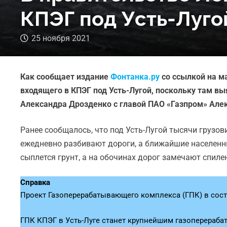
КПЭГ под Усть-Луго
25 ноября 2021
Как сообщает издание
Фонтанка.ру
со ссылкой на м
входящего в КПЭГ под Усть-Лугой, поскольку там в
Александра Дрозденко с главой ПАО «Газпром» Ал
Ранее сообщалось, что под Усть-Лугой тысячи грузо
ежедневно разбивают дороги, а ближайшие населенны
сыплется грунт, а на обочинах дорог замечают спиле
Справка
Проект Газоперерабатывающего комплекса (ГПК) в соста
ГПК КПЭГ в Усть-Луге станет крупнейшим газоперераба