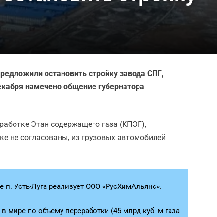
предложили остановить стройку завода СПГ,
декабря намечено общение губернатора
еработке Этан содержащего газа (КПЭГ),
ке не согласованы, из грузовых автомобилей
 п. Усть-Луга реализует ООО «РусХимАльянс».
мире по объему переработки (45 млрд куб. м газа