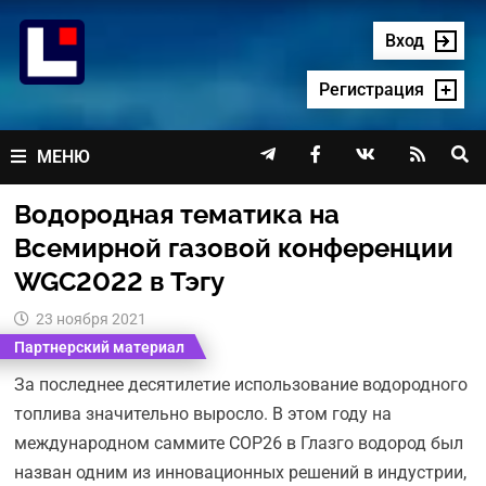
Перейти
к
Вход
содержимому
Регистрация




МЕНЮ
Водородная тематика на
Всемирной газовой конференции
WGC2022 в Тэгу
23 ноября 2021
Партнерский материал
За последнее десятилетие использование водородного
топлива значительно выросло. В этом году на
международном саммите COP26 в Глазго водород был
назван одним из инновационных решений в индустрии,