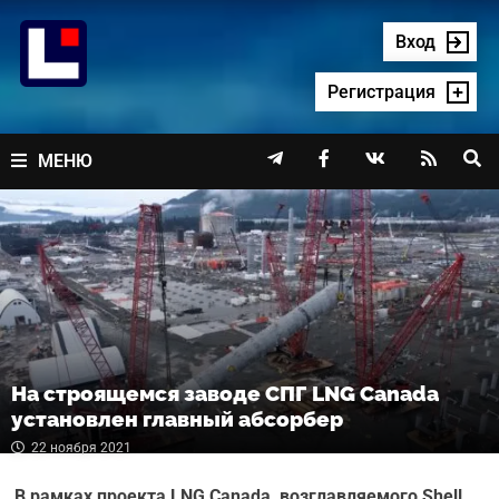
Перейти
к
Вход
содержимому
Регистрация




МЕНЮ
На строящемся заводе СПГ LNG Canada
установлен главный абсорбер
22 ноября 2021
В рамках проекта
LNG
Canada, возглавляемого Shell,