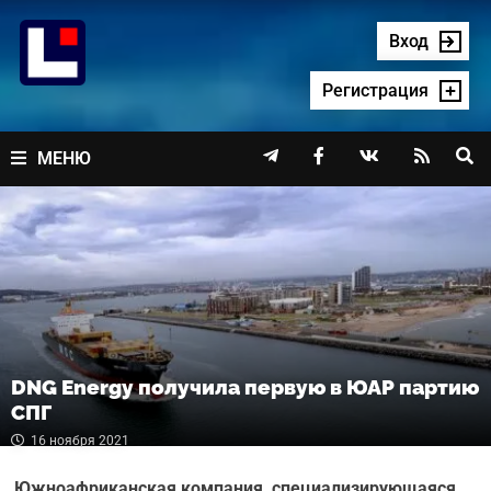
Перейти
к
Вход
содержимому
Регистрация




МЕНЮ
DNG Energy получила первую в ЮАР партию
СПГ
16 ноября 2021
Южноафриканская компания, специализирующаяся