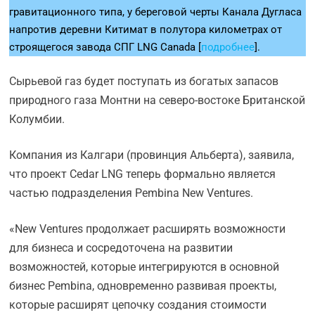
гравитационного типа, у береговой черты Канала Дугласа
напротив деревни Китимат в полутора километрах от
строящегося завода СПГ LNG Canada [
подробнее
].
Сырьевой газ будет поступать из богатых запасов
природного газа Монтни на северо-востоке Британской
Колумбии.
Компания из Калгари (провинция Альберта), заявила,
что проект Cedar LNG теперь формально является
частью подразделения Pembina New Ventures.
«New Ventures продолжает расширять возможности
для бизнеса и сосредоточена на развитии
возможностей, которые интегрируются в основной
бизнес Pembina, одновременно развивая проекты,
которые расширят цепочку создания стоимости