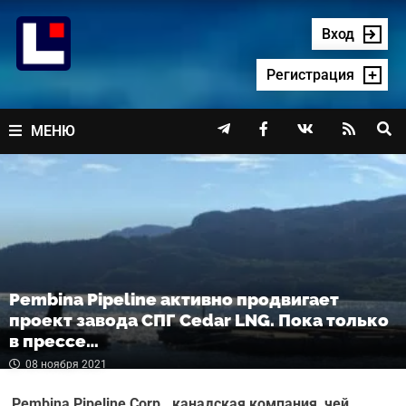
Перейти
к
Вход
содержимому
Регистрация




МЕНЮ
Pembina Pipeline активно продвигает
проект завода СПГ Cedar LNG. Пока только
в прессе…
08 ноября 2021
Pembina Pipeline Corp., канадская компания, чей