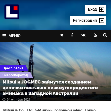
Перейти
к
Вход
содержимому
Регистрация




МЕНЮ
Пресс-релиз
Энергопереход
Mitsui и JOGMEC займутся созданием
цепочки поставок низкоуглеродистого
аммиака в Западной Австралии
04 октября 2021
Mitsui & Co., Ltd. («Мицуи», головной офис: Токио,