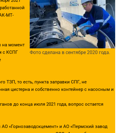
ябре 2021
азработанной
АК-МТ-
ы на момент
м с КСПГ
Фото сделана в сентябре 2020 года.
е
о ТЗП, то есть, пункта заправки СПГ, не
енная цистерна и собственно контейнер с насосным и
анов до конца июля 2021 года, вопрос остается
ми АО «Горнозаводскцемент» и АО «Пермский завод