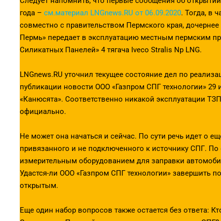
Cледует напомнить, что первые сообщения об открытии
года –
см.материал LNGnews.RU от 06.09.2020
. Тогда, в
совместно с правительством Пермского края, дочерне
Пермь» передает в эксплуатацию местным пермским пр
Силикатных Панелей» 4 тягача Iveco Stralis Np LNG.
LNGnews.RU уточнил текущее состояние дел по реализа
публикации новости ООО «Газпром СПГ технологии» 29
«Канюсята». Соответственно никакой эксплуатации ТЗП 
официально.
Не может она начаться и сейчас. По сути речь идет о е
привязанного и не подключенного к источнику СПГ. По 
измерительным оборудованием для заправки автомоби
Удастся-ли ООО «Газпром СПГ технологии» завершить по
открытым.
Еще один набор вопросов также остается без ответа: К