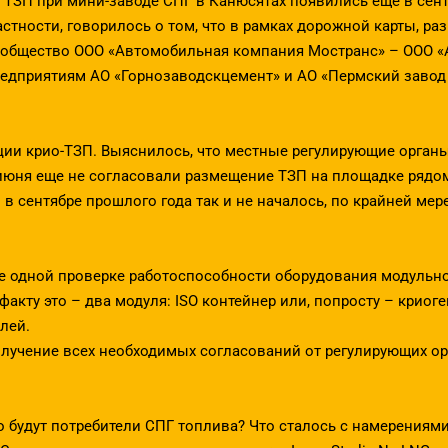
 ТЗП при мини-заводе СПГ в Канюсятах появились еще в сент
 частности, говорилось о том, что в рамках дорожной карты, р
е общество ООО «Автомобильная компания Мостранс» – ООО «
едприятиям АО «Горнозаводскцемент» и АО «Пермский завод
ции крио-ТЗП. Выяснилось, что местные регулирующие орган
 июня еще не согласовали размещение ТЗП на площадке рядо
в сентябре прошлого года так и не началось, по крайней мер
ще одной проверке работоспособности оборудования модульног
факту это – два модуля: ISO контейнер или, попросту – криог
лей.
лучение всех необходимых согласований от регулирующих орг
то будут потребители СПГ топлива? Что сталось с намерения