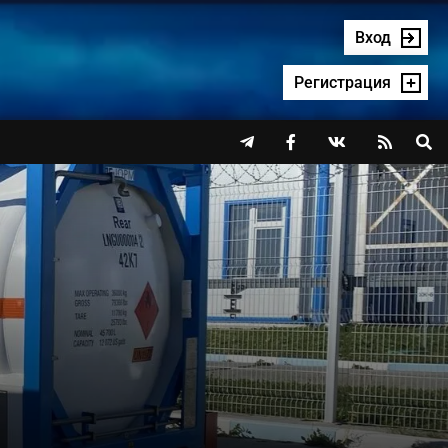
Вход
Регистрация



