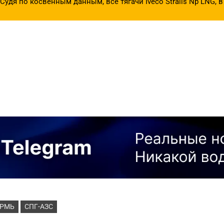
удя по косвенным данным, все тягачи Iveco Stralis Np LNG,
ЕРМЬ
СПГ-АЗС