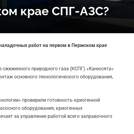
ком крае СПГ-АЗС?
оналадочных работ на первом в Пермском крае
 сжиженного природного газа (КСПГ) «Канюсята»
онтаж основного технологического оборудования,
нологии» проверили готовность криогенной
насосного оборудования, криогенных
ечает за управление работой всего заправочного