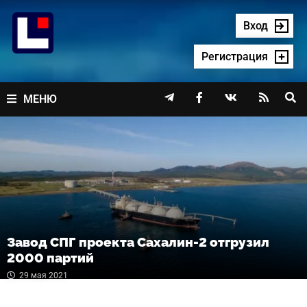
Перейти
к
Вход
содержимому
Регистрация




МЕНЮ
Завод СПГ проекта Сахалин-2 отгрузил
2000 партий
29 мая 2021