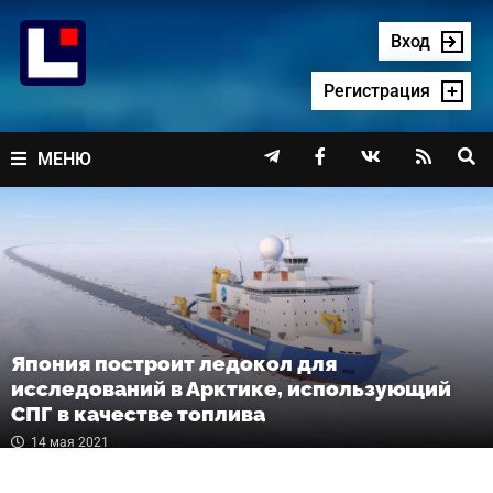
Перейти
к
Вход
содержимому
Регистрация




МЕНЮ
Япония построит ледокол для
исследований в Арктике, использующий
СПГ в качестве топлива
14 мая 2021