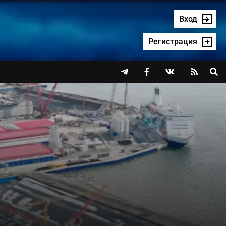
Вход
Регистрация



