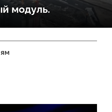
ый модуль.
лям