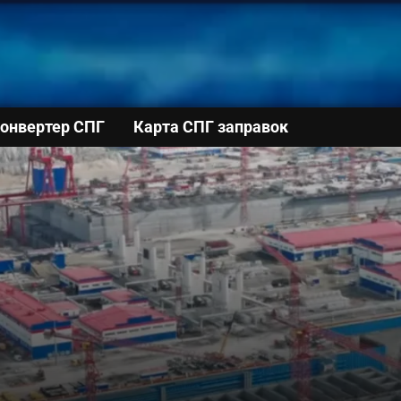
онвертер СПГ
Карта СПГ заправок