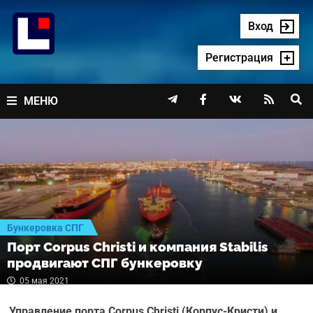
Перейти
к
Вход
содержимому
Регистрация




МЕНЮ
Бункеровка СПГ
Порт Corpus Christi и компания Stabilis
продвигают СПГ бункеровку
05 мая 2021
Управление порта Corpus Christi (Корпус-Кристи) и