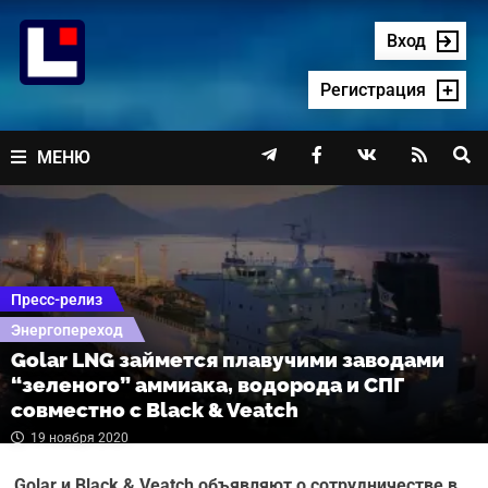
Перейти
к
Вход
содержимому
Регистрация




МЕНЮ
Пресс-релиз
Энергопереход
Golar LNG займется плавучими заводами
“зеленого” аммиака, водорода и СПГ
совместно с Black & Veatch
19 ноября 2020
Golar и Black & Veatch объявляют о сотрудничестве в