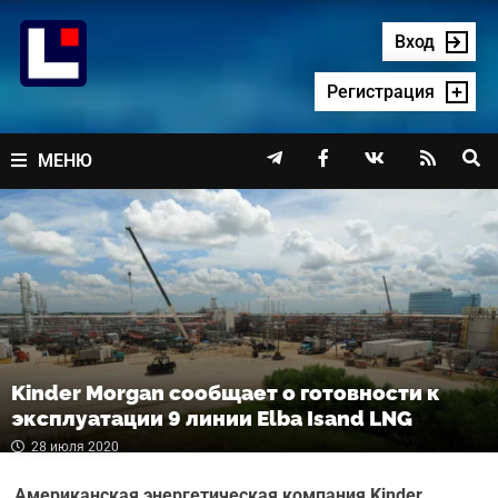
Перейти
к
Вход
содержимому
Регистрация




МЕНЮ
Kinder Morgan сообщает о готовности к
эксплуатации 9 линии Elba Isand LNG
28 июля 2020
Американская энергетическая компания Kinder