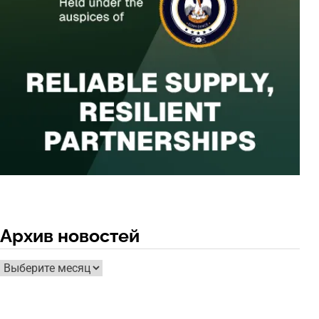
Архив новостей
Архив
новостей