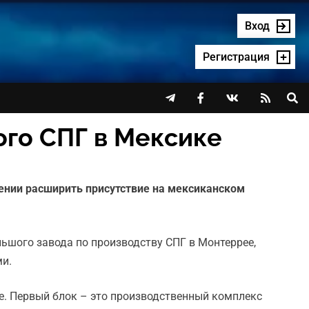
Вход
Регистрация




ого СПГ в Мексике
лении расширить присутствие на мексиканском
льшого завода по производству СПГ в Монтеррее,
ми.
ее. Первый блок – это производственный комплекс