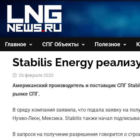
Перейти
к
содержимому
Главное
СПГ Объекты
Полезное
К
Stabilis Energy реали
26 февраля 2020
Американский производитель и поставщик СПГ Stabi
рынке СПГ.
В среду компания заявила, что подала заявку на по
Нуэво-Леон, Мексика. Stabilis также начал подписы
В запросе на получение разрешения говорится о стр