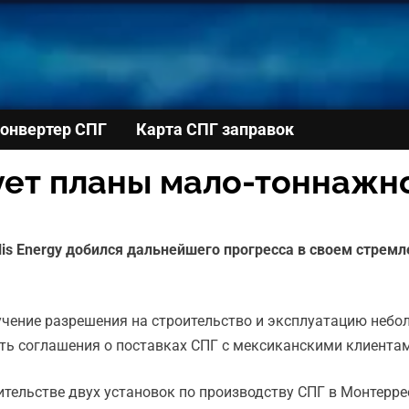
онвертер СПГ
Карта СПГ заправок
зует планы мало-тоннажн
lis Energy добился дальнейшего прогресса в своем стрем
лучение разрешения на строительство и эксплуатацию небо
вать соглашения о поставках СПГ с мексиканскими клиента
оительстве двух установок по производству СПГ в Монтерр