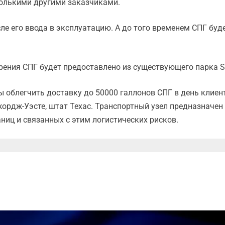
колькими другими заказчиками.
сле его ввода в эксплуатацию. А до того временем СПГ бу
ения СПГ будет предоставлено из существующего парка Sta
бы облегчить доставку до 50000 галлонов СПГ в день клие
Джордж-Уэсте, штат Техас. Транспортный узел предназначе
аниц и связанных с этим логистических рисков.