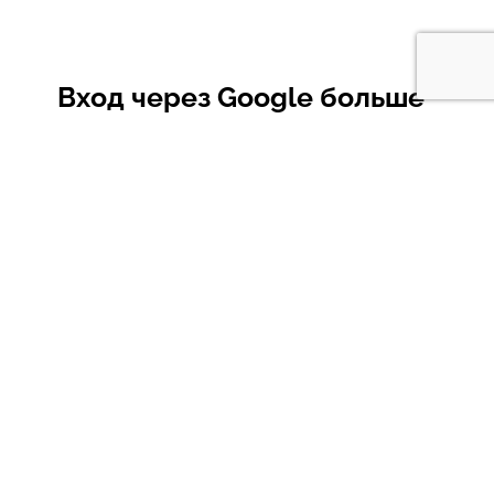
Вход через Google больше
недоступен
Для входа в аккаунт вы можете сбросить
пароль на Google почту
Анонсы