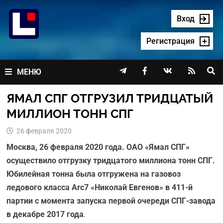
Перейти
к
Вход
содержимому
Регистрация




МЕНЮ
ЯМАЛ СПГ ОТГРУЗИЛ ТРИДЦАТЫЙ
МИЛЛИОН ТОНН СПГ
26 февраля 2020
Москва, 26 февраля 2020 года. ОАО «Ямал СПГ»
осуществило отгрузку тридцатого миллиона тонн СПГ.
Юбилейная тонна была отгружена на газовоз
ледового класса Arc7 «Николай Евгенов» в 411-й
партии с момента запуска первой очереди СПГ-завода
в декабре 2017 года
.