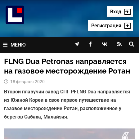
Перейти
к
Вход
содержимому
Регистрация




МЕНЮ
FLNG Dua Petronas направляется
на газовое месторождение Ротан
18 февраля 2020
Второй плавучий завод СПГ PFLNG Dua направляется
из Южной Кореи в свое первое путешествие на
газовое месторождение Ротан, расположенное у
берегов Сабаха, Малайзия.