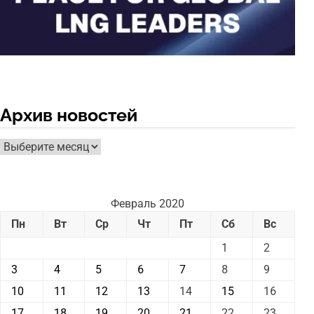
Архив новостей
Архив
новостей
Февраль 2020
Пн
Вт
Ср
Чт
Пт
Сб
Вс
1
2
3
4
5
6
7
8
9
10
11
12
13
14
15
16
17
18
19
20
21
22
23