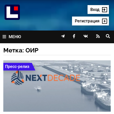
Перейти
к
Вход
содержимому
Регистрация




МЕНЮ
Метка:
ОИР
Пресс-релиз