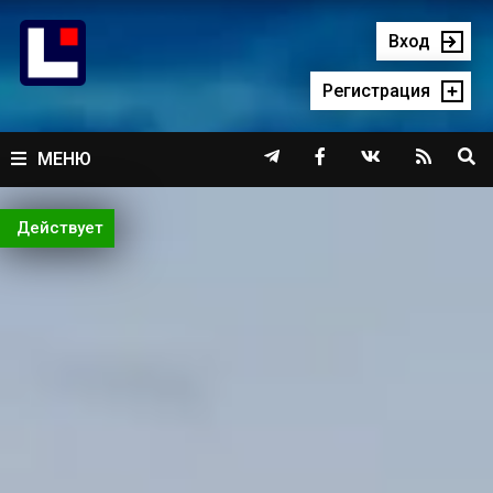
Перейти
к
Вход
содержимому
Регистрация




МЕНЮ
Действует