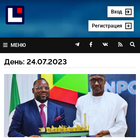
Перейти
к
Вход
содержимому
Регистрация




МЕНЮ
День:
24.07.2023