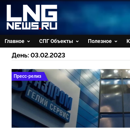
Перейти
к
содержимому
Главное
СПГ Объекты
Полезное
К
День:
03.02.2023
Пресс-релиз