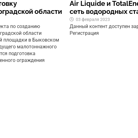
товку
Air Liquide и Total
оградской области
сеть водородных ст
03 февраля 2023
екта по созданию
Данный контент доступен з
оградской области
Регистрация
ой площадки в Быковском
будущего малотоннажного
тся подготовка
менного ограждения