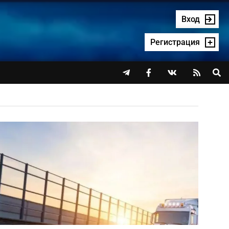
Вход
Регистрация



