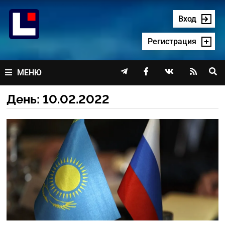
Перейти
к
Вход
содержимому
Регистрация




МЕНЮ
День:
10.02.2022