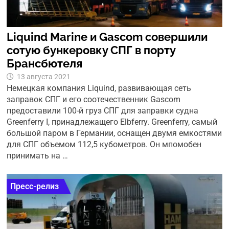
Liquind Marine и Gascom совершили
сотую бункеровку СПГ в порту
Брансбютеля
13 августа 2021
Немецкая компания Liquind, развивающая сеть
заправок СПГ и его соотечественник Gascom
предоставили 100-й груз СПГ для заправки судна
Greenferry I, принадлежащего Elbferry. Greenferry, самый
большой паром в Германии, оснащен двумя емкостями
для СПГ объемом 112,5 кубометров. Он мпомобен
принимать на …
Пресс-релиз