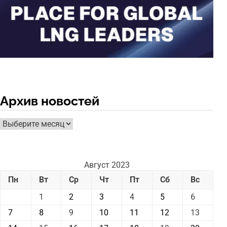
Архив новостей
Архив
новостей
Август 2023
Пн
Вт
Ср
Чт
Пт
Сб
Вс
1
2
3
4
5
6
7
8
9
10
11
12
13