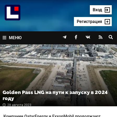
Перейти
к
Вход
содержимому
Регистрация




МЕНЮ
Golden Pass LNG на пути к запуску в 2024
году
28 августа 2023
Компании QatarEnergy и ExxonMobil продолжают