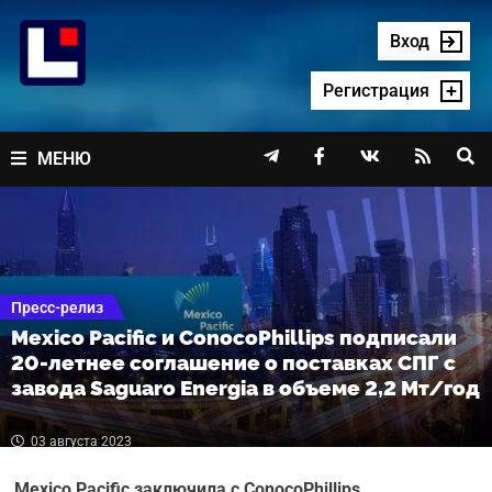
Перейти
к
Вход
содержимому
Регистрация




МЕНЮ
Пресс-релиз
Mexico Pacific и ConocoPhillips подписали
20-летнее соглашение о поставках СПГ с
завода Saguaro Energia в объеме 2,2 Мт/год
03 августа 2023
Mexico Pacific заключила с ConocoPhillips