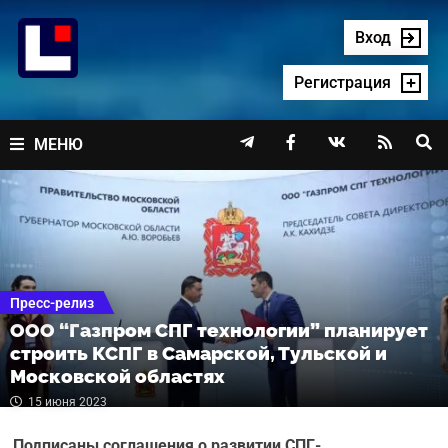
Перейти
к
Вход
содержимому
Регистрация




МЕНЮ
Пресс-релиз
ООО “Газпром СПГ технологии” планирует
строить КСПГ в Самарской, Тульской и
Московской областях
15 июня 2023
Подписаны соглашения о развитии СПГ-