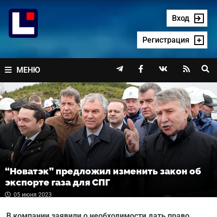
Перейти
к
Вход
содержимому
Регистрация




МЕНЮ
“Новатэк” предложил изменить закон об
экспорте газа для СПГ
05 июня 2023
В компании заявили о необходимости дать право