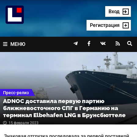
Перейти
к
Вход
содержимому
Регистрация




МЕНЮ
Пресс-релиз
ADNOC доставила первую партию
ближневосточного СПГ в Германию на
терминал Elbehafen LNG в Брунсбюттеле
15 февраля 2023
Знаковая отгрузка последовала за первой поставкой