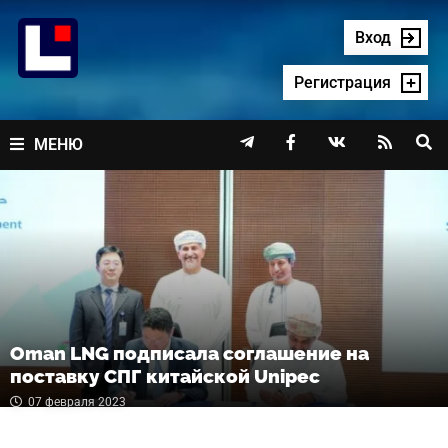
Перейти
к
Вход
содержимому
Регистрация




МЕНЮ
Oman LNG подписала соглашение на
поставку СПГ китайской Unipec
07 февраля 2023