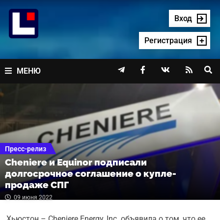
Перейти
к
Вход
содержимому
Регистрация




МЕНЮ
Пресс-релиз
Cheniere и Equinor подписали
долгосрочное соглашение о купле-
продаже СПГ
09 июня 2022
Хьюстон – Cheniere Energy, Inc. объявила о том, что ее