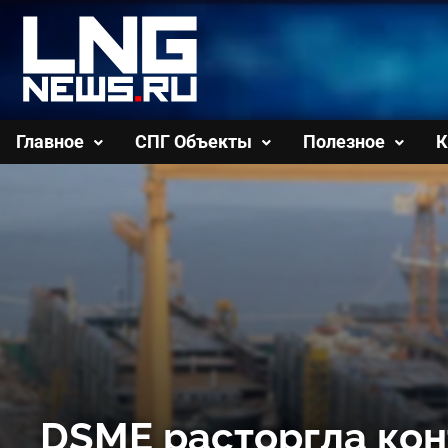
Перейти
к
содержимому
Главное
СПГ Объекты
Полезное
К
DSME расторгла кон