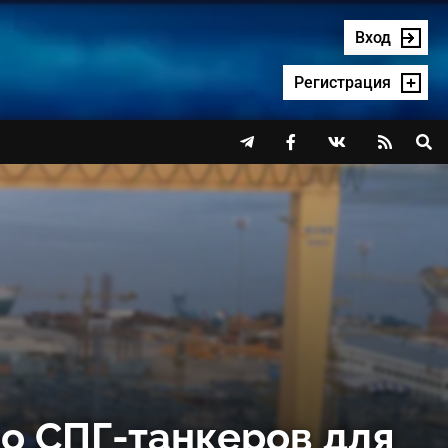
Вход
Регистрация




о СПГ-танкеров для