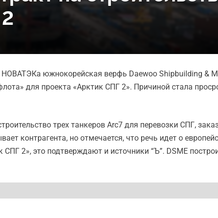
 2
НОВАТЭКа южнокорейская верфь Daewoo Shipbuilding & Mar
флота» для проекта «Арктик СПГ 2». Причиной стала проср
троительство трех танкеров Arc7 для перевозки СПГ, за
ывает контрагента, но отмечается, что речь идет о европ
ик СПГ 2», это подтверждают и источники “Ъ”. DSME пост