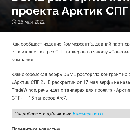
проекта Арктик СПГ
25 мая 2022
Как сообщает издание КоммерсантЪ, давний партнер 
строительство трех СПГ-танкеров по заказу «Совком
компании.
Южнокорейская верфь DSME расторгла контракт на с
«Арктик СПГ 2». В раскрытии от 17 мая верфь не наз
TradeWinds, речь идет о танкерах для проекта «Аркт
СПГ» — 15 танкеров Arc7.
Подробнее – в публикации
КоммерсантЪ
Поделиться новостью