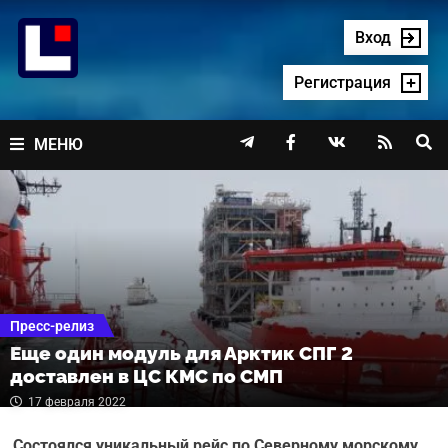
Перейти
к
Вход
содержимому
Регистрация




МЕНЮ
Пресс-релиз
Еще один модуль для Арктик СПГ 2
доставлен в ЦС КМС по СМП
17 февраля 2022
Состоялся уникальный рейс по Северному морскому