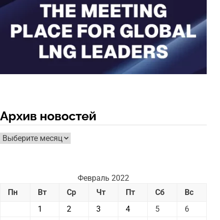
Архив новостей
Архив
новостей
Февраль 2022
Пн
Вт
Ср
Чт
Пт
Сб
Вс
1
2
3
4
5
6