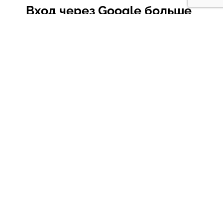
Вход через Google больше
недоступен
Для входа в аккаунт вы можете сбросить
пароль на Google почту
Анонсы