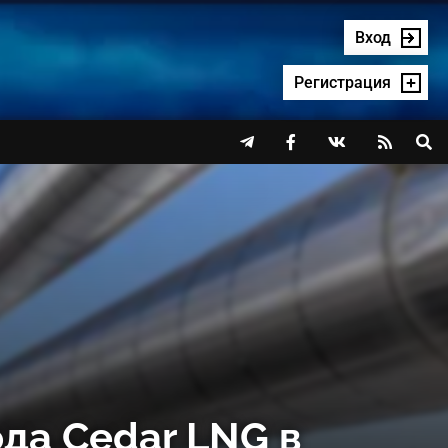
Вход
Регистрация




да Cedar LNG в