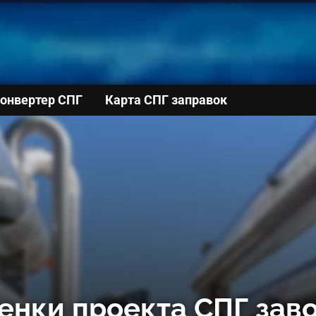
онвертер СПГ
Карта СПГ заправок
нки проекта СПГ заво