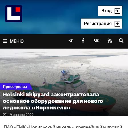
Перейти
к
Вход
содержимому
Регистрация




МЕНЮ
Пресс-релиз
Helsinki Shipyard законтрактовала
основное оборудование для нового
ледокола «Норникеля»
19 января 2022
ПАО «ГМК «Норильский никель», крупнейший мировой