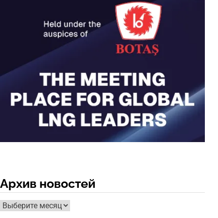
Архив новостей
Архив
новостей