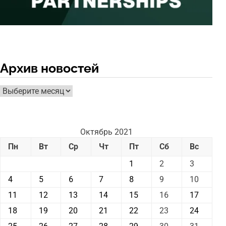
Архив новостей
Архив
новостей
Октябрь 2021
Пн
Вт
Ср
Чт
Пт
Сб
Вс
1
2
3
4
5
6
7
8
9
10
11
12
13
14
15
16
17
18
19
20
21
22
23
24