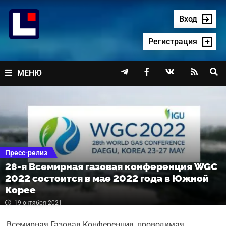
Перейти
к
Вход
содержимому
Регистрация




МЕНЮ
Пресс-релиз
28-я Всемирная газовая конференция WGC
2022 состоится в мае 2022 года в Южной
Корее
19 октября 2021
Всемирная Газовая Конференция, проводимая