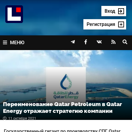
Перейти
к
Вход
содержимому
Регистрация




МЕНЮ
Переименование Qatar Petroleum в Qatar
Energy отражает стратегию компании
11 октября 2021
Государственный гигант по производству СПГ Qatar