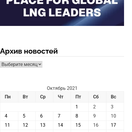
Архив новостей
Архив
новостей
Октябрь 2021
Пн
Вт
Ср
Чт
Пт
Сб
Вс
1
2
3
4
5
6
7
8
9
10
11
12
13
14
15
16
17